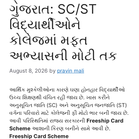
ગુજરાત: SC/ST
વિદ્યાર્થીઓને
કોલેજમાં મફત
અભ્યાસની મોટી તક
August 8, 2026
by
pravin mali
આર્થિક મુશ્કેલીઓના કારણે ઘણા હોનહાર વિદ્યાર્થીઓ
ઉચ્ચ શિક્ષણથી વંચિત રહી જાય છે. ખાસ કરીને
અનુસૂચિત જાતિ (SC) અને અનુસૂચિત જનજાતિ (ST)
વર્ગના પરિવારો માટે કોલેજની ફી મોટો ભાર બની જાય છે.
આવી પરિસ્થિતિમાં રાજ્ય સરકારની
Freeship Card
Scheme
આશાની કિરણ બનીને સામે આવી છે.
Freeship Card Scheme