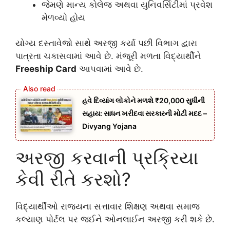
જેમણે માન્ય કોલેજ અથવા યુનિવર્સિટીમાં પ્રવેશ
મેળવ્યો હોય
યોગ્ય દસ્તાવેજો સાથે અરજી કર્યા પછી વિભાગ દ્વારા
પાત્રતા ચકાસવામાં આવે છે. મંજૂરી મળતા વિદ્યાર્થીને
Freeship Card
આપવામાં આવે છે.
હવે દિવ્યાંગ લોકોને મળશે ₹20,000 સુધીની
સહાય: સાધન ખરીદવા સરકારની મોટી મદદ –
Divyang Yojana
અરજી કરવાની પ્રક્રિયા
કેવી રીતે કરશો?
વિદ્યાર્થીઓ રાજ્યના સત્તાવાર શિક્ષણ અથવા સમાજ
કલ્યાણ પોર્ટલ પર જઈને ઓનલાઈન અરજી કરી શકે છે.