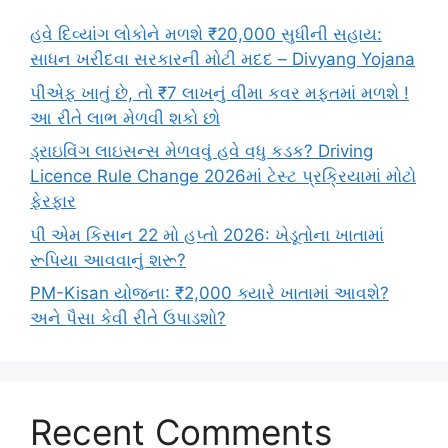
હવે દિવ્યાંગ લોકોને મળશે ₹20,000 સુધીની સહાય:
સાધન ખરીદવા સરકારની મોટી મદદ – Divyang Yojana
પીએફ ખાતું છે, તો ₹7 લાખનું વીમા કવર મફતમાં મળશે !
આ રીતે લાભ મેળવી શકો છો
ડ્રાઇવિંગ લાઇસન્સ મેળવવું હવે વધુ કડક? Driving
Licence Rule Change 2026માં ટેસ્ટ પ્રક્રિયામાં મોટો
ફેરફાર
પી એમ કિસાન 22 મો હપ્તો 2026: ખેડૂતોના ખાતામાં
રૂપિયા આવવાનું શરૂ?
PM-Kisan યોજના: ₹2,000 ક્યારે ખાતામાં આવશે?
અને પૈસા કેવી રીતે ઉપાડશો?
Recent Comments