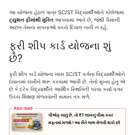
આ યોજના હેઠળ પાત્ર SC/ST વિદ્યાર્થીઓને કોલેજમાં
ટ્યુશન ફીમાંથી મુક્તિ
આપવામાં આવે છે, જેથી પૈસાની
અછત તેમના સપનાઓ વચ્ચે દિવાલ બની ન રહે.
ફ્રી શીપ કાર્ડ યોજના શું
છે?
ફ્રી શીપ કાર્ડ યોજના ખાસ SC/ST વર્ગના વિદ્યાર્થીઓને
ધ્યાનમાં રાખીને શરૂ કરવામાં આવી છે. તેનો મુખ્ય હેતુ એ
છે કે દરેક વિદ્યાર્થીને આર્થિક સ્થિતિની પરવા કર્યા વગર
ઉચ્ચ શિક્ષણ મેળવવાની સમાન તક મળે.
પીએફ ખાતું છે, તો ₹7 લાખનું વીમા કવર
મફતમાં મળશે ! આ રીતે લાભ મેળવી શકો છો