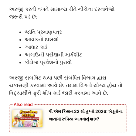
અરજી કરતી વખતે સામાન્ય રીતે નીચેના દસ્તાવેજો
જરૂરી પડે છે:
જાતિ પ્રમાણપત્ર
આવકનો દાખલો
આધાર કાર્ડ
અગાઉની પરીક્ષાની માર્કશીટ
કોલેજ પ્રવેશનો પુરાવો
અરજી સબમિટ થયા પછી સંબંધિત વિભાગ દ્વારા
ચકાસણી કરવામાં આવે છે. તમામ વિગતો યોગ્ય હોય તો
વિદ્યાર્થીને ફ્રી શીપ કાર્ડ જારી કરવામાં આવે છે.
પી એમ કિસાન 22 મો હપ્તો 2026: ખેડૂતોના
ખાતામાં રૂપિયા આવવાનું શરૂ?