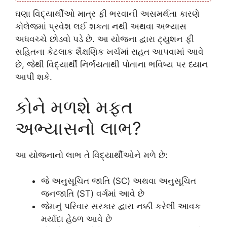
ઘણા વિદ્યાર્થીઓ માત્ર ફી ભરવાની અસમર્થતા કારણે
કોલેજમાં પ્રવેશ લઈ શકતા નથી અથવા અભ્યાસ
અધવચ્ચે છોડવો પડે છે. આ યોજના દ્વારા ટ્યુશન ફી
સહિતના કેટલાક શૈક્ષણિક ખર્ચમાં રાહત આપવામાં આવે
છે, જેથી વિદ્યાર્થી નિર્ભયતાથી પોતાના ભવિષ્ય પર ધ્યાન
આપી શકે.
કોને મળશે મફત
અભ્યાસનો લાભ?
આ યોજનાનો લાભ તે વિદ્યાર્થીઓને મળે છે:
જે અનુસૂચિત જાતિ (SC) અથવા અનુસૂચિત
જનજાતિ (ST) વર્ગમાં આવે છે
જેમનું પરિવાર સરકાર દ્વારા નક્કી કરેલી આવક
મર્યાદા હેઠળ આવે છે