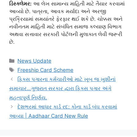
ડિસ્ક્લેમર:
આ લેખ સામાન્ય માહિતી માટે તૈયાર કરવામાં
આવ્યો છે. પાત્રતા, આવક મર્યાદા અને અરજી
પ્રક્રિયામાં સમયાંતરે ફેરફાર થઈ શકે છે. ચોક્કસ અને
નવીનતમ માહિતી માટે સંબંધિત સમાજ કલ્યાણ વિભાગ
અથવા સત્તાવાર સરકારી પોર્ટલની મુલાકાત લેવી જરૂરી
છે.
Categories
News Update
Tags
Freeship Card Scheme
ફિક્સ પગારના કર્મચારીઓ માટે ખૂબ જ ખુશીનાં
સમાચાર…ગુજરાત સરકાર દ્વારા ફિક્સ પગાર અંગે
મહત્વપૂર્ણ નિર્ણય.
દેશભરમાં આધાર કાર્ડ રદ: કોના કાર્ડ બંઘ કરવામાં
આવ્યા | Aadhaar Card New Rule