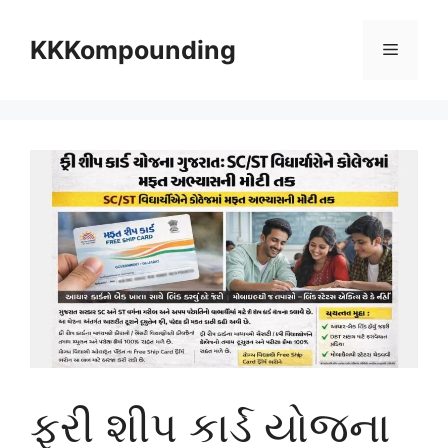
Skip
to
KKKompounding
Menu
content
ફ્રી શીપ કાર્ડ યોજના