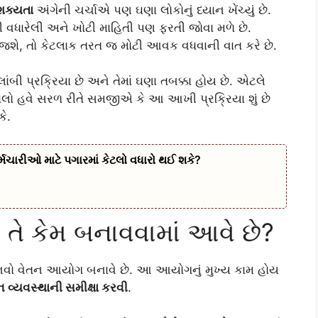
 શક્યતા
અંગેની ચર્ચાએ પણ ઘણા લોકોનું ધ્યાન ખેંચ્યું છે.
વધારેલી અને ખોટી માહિતી પણ ફરતી જોવા મળે છે.
 જશે, તો કેટલાક તરત જ મોટી આવક વધવાની વાત કરે છે.
ી પ્રક્રિયા છે અને તેમાં ઘણા તબક્કા હોય છે. એટલે
લો હવે સરળ રીતે સમજીએ કે આ આખી પ્રક્રિયા શું છે
ે.
ર્મચારીઓ માટે પગારમાં કેટલો વધારો થઈ શકે?
 તે કેમ બનાવવામાં આવે છે?
નવો વેતન આયોગ બનાવે છે. આ આયોગનું મુખ્ય કામ હોય
 વ્યવસ્થાની સમીક્ષા કરવી
.