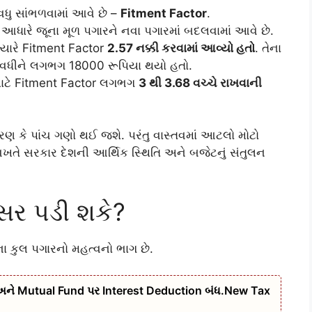
ધુ સાંભળવામાં આવે છે –
Fitment Factor
.
આધારે જૂના મૂળ પગારને નવા પગારમાં બદલવામાં આવે છે.
્યારે Fitment Factor
2.57 નક્કી કરવામાં આવ્યો હતો
. તેના
 વધીને લગભગ 18000 રૂપિયા થયો હતો.
માટે Fitment Factor લગભગ
3 થી 3.68 વચ્ચે રાખવાની
રણ કે પાંચ ગણો થઈ જશે. પરંતુ વાસ્તવમાં આટલો મોટો
વખતે સરકાર દેશની આર્થિક સ્થિતિ અને બજેટનું સંતુલન
સર પડી શકે?
ના કુલ પગારનો મહત્વનો ભાગ છે.
ને Mutual Fund પર Interest Deduction બંધ.New Tax