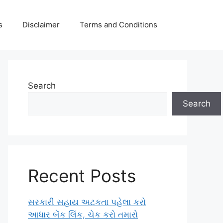
s
Disclaimer
Terms and Conditions
Search
Search
Recent Posts
સરકારી સહાય અટકતા પહેલા કરો
આધાર બેંક લિંક, ચેક કરો તમારો