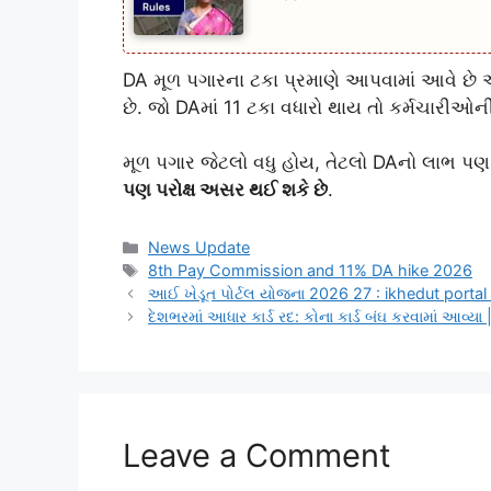
DA મૂળ પગારના ટકા પ્રમાણે આપવામાં આવે છે અન
છે. જો DAમાં 11 ટકા વધારો થાય તો કર્મચારીઓ
મૂળ પગાર જેટલો વધુ હોય, તેટલો DAનો લાભ પણ વ
પણ પરોક્ષ અસર થઈ શકે છે
.
Categories
News Update
Tags
8th Pay Commission and 11% DA hike 2026
આઈ ખેડૂત પોર્ટલ યોજના 2026 27 : ikhedut portal 
દેશભરમાં આધાર કાર્ડ રદ: કોના કાર્ડ બંઘ કરવામાં આવ
Leave a Comment