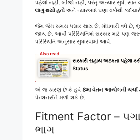
પહેલો નહીં, બીજો નહીં, પરંતુ અત્યાર સુધી સા
લાગુ થયો હતો
અને ત્યારબાદ ઘણા વર્ષોથી કર્મચા
જેમ જેમ સમય પસાર થાય છે, મોંઘવારી વધે છે,
જાય છે. આવી પરિસ્થિતિમાં સરકાર માટે પણ જર
પરિસ્થિતિ અનુસાર સુધારવામાં આવે.
સરકારી સહાય અટકતા પહેલા કરો 
Status
એ જ કારણ છે કે હવે
8મા વેતન આયોગની ચર્ચા 
પેન્શનર્સને મળી શકે છે.
Fitment Factor – પગા
ભાગ