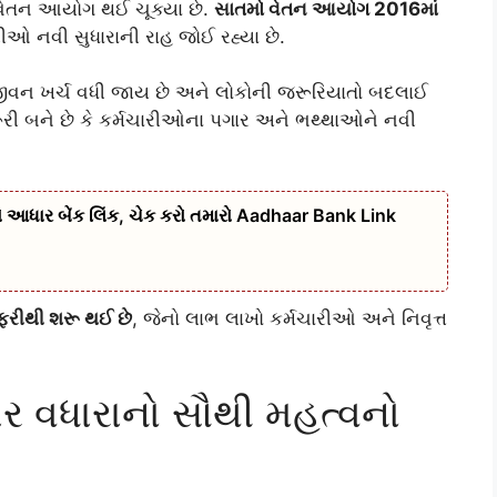
ત વેતન આયોગ થઈ ચૂક્યા છે.
સાતમો વેતન આયોગ 2016માં
રીઓ નવી સુધારાની રાહ જોઈ રહ્યા છે.
 જીવન ખર્ચ વધી જાય છે અને લોકોની જરૂરિયાતો બદલાઈ
ૂરી બને છે કે કર્મચારીઓના પગાર અને ભથ્થાઓને નવી
આધાર બેંક લિંક, ચેક કરો તમારો Aadhaar Bank Link
ફરીથી શરૂ થઈ છે
, જેનો લાભ લાખો કર્મચારીઓ અને નિવૃત્ત
ર વધારાનો સૌથી મહત્વનો