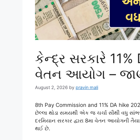
કેન્દ્ર સરકારે 11%
વેતન આયોગ – જાણ
August 2, 2026
by
pravin mali
8th Pay Commission and 11% DA hike 2026 ક
છેલ્લા થોડા સમયથી એક જ ચર્ચા સૌથી વધુ સાંભ
દરમિયાન સરકાર દ્વારા 8મા વેતન આયોગની તૈયા
થઈ છે.