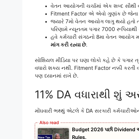
વેતન આયોગની ચર્ચામાં એક શબ્દ સૌથી વ
Fitment Factor એ એવો ગુણાંક છે જેના 
જ્યારે 7મો વેતન આયોગ લાગુ થયો હતો ત
પરિણામે ન્યૂનતમ પગાર 7000 રૂપિયાથી
હવે કર્મચારી સંગઠનો 8મા વેતન આયોગ 
માંગ કરી રહ્યા છે
.
સોશિયલ મીડિયા પર ઘણા લોકો કહે છે કે પગાર ત્
વધારો શક્ય નથી. Fitment Factor નક્કી કરતી 
પણ ધ્યાનમાં રાખે છે.
11% DA વધારાથી શું અ
મોંઘવારી ભથ્થું એટલે કે DA સરકારી કર્મચારીઓ
Budget 2026 પછી Dividend અ
Rules.