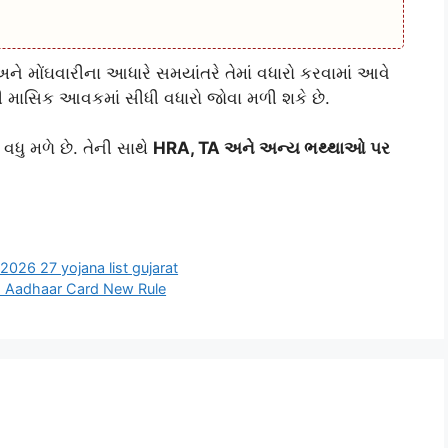
ે મોંઘવારીના આધારે સમયાંતરે તેમાં વધારો કરવામાં આવે
ની માસિક આવકમાં સીધી વધારો જોવા મળી શકે છે.
ધુ મળે છે. તેની સાથે
HRA, TA અને અન્ય ભથ્થાઓ પર
2026 27 yojana list gujarat
્યા | Aadhaar Card New Rule