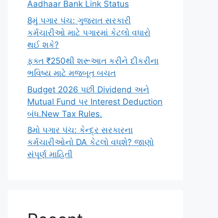
Aadhaar Bank Link Status
8મું પગાર પંચ: ગુજરાત સરકારી
કર્મચારીઓ માટે પગારમાં કેટલો વધારો
થઈ શકે?
ફક્ત ₹250થી શરૂઆત કરીને દીકરીના
ભવિષ્ય માટે મજબૂત બચત
Budget 2026 પછી Dividend અને
Mutual Fund પર Interest Deduction
બંધ.New Tax Rules.
8મો પગાર પંચ: કેન્દ્ર સરકારના
કર્મચારીઓનો DA કેટલો વધશે? જાણો
સંપૂર્ણ માહિતી