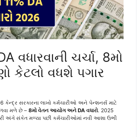
 DA વધારવાની ચર્ચા, 8મો
ો કેટલો વધશે પગાર
ેન્દ્ર સરકારના લાખો કર્મચારીઓ અને પેન્શનર્સ માટે
ળવા મળે છે –
8મો વેતન આયોગ અને DA વધારો
. 2025
રી અંગે સંકેત મળ્યા પછી કર્મચારીઓમાં નવી આશા ઉભી