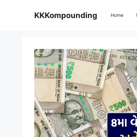
Skip
to
KKKompounding
Home
content