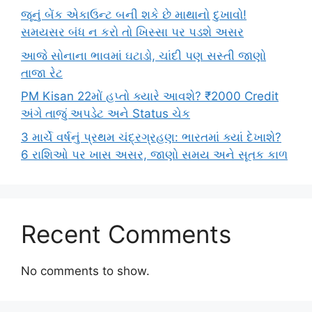
જૂનું બેંક એકાઉન્ટ બની શકે છે માથાનો દુખાવો!
સમયસર બંધ ન કરો તો ખિસ્સા પર પડશે અસર
આજે સોનાના ભાવમાં ઘટાડો, ચાંદી પણ સસ્તી જાણો
તાજા રેટ
PM Kisan 22મોં હપ્તો ક્યારે આવશે? ₹2000 Credit
અંગે તાજું અપડેટ અને Status ચેક
3 માર્ચે વર્ષનું પ્રથમ ચંદ્રગ્રહણ: ભારતમાં ક્યાં દેખાશે?
6 રાશિઓ પર ખાસ અસર, જાણો સમય અને સૂતક કાળ
Recent Comments
No comments to show.