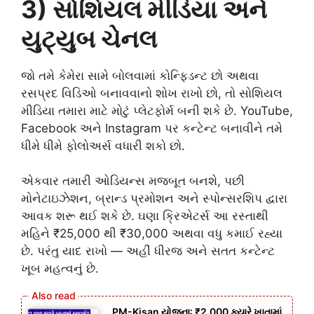
3) સોશિયલ મીડિયા અને
યુટ્યુબ ચેનલ
જો તમે કેમેરા સામે બોલવામાં કોન્ફિડન્ટ છો અથવા
રસપ્રદ વિડિઓ બનાવવાનો શોખ રાખો છો, તો સોશિયલ
મીડિયા તમારા માટે મોટું પ્લેટફોર્મ બની શકે છે. YouTube,
Facebook અને Instagram પર કન્ટેન્ટ બનાવીને તમે
ધીમે ધીમે ફોલોઅર્સ વધારી શકો છો.
એકવાર તમારી ઓડિયન્સ મજબૂત બનશે, પછી
મોનેટાઇઝેશન, બ્રાન્ડ પ્રમોશન અને સ્પોન્સરશિપ દ્વારા
આવક શરૂ થઈ શકે છે. ઘણા ક્રિએટર્સ આ રસ્તાથી
મહિને ₹25,000 થી ₹30,000 અથવા વધુ કમાઈ રહ્યા
છે. પરંતુ યાદ રાખો — અહીં ધીરજ અને સતત કન્ટેન્ટ
ખૂબ મહત્વનું છે.
PM-Kisan યોજના: ₹2,000 ક્યારે ખાતામાં