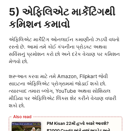
5) એફિલિએટ માર્કેટિંગથી
કમિશન કમાવો
એફિલિએટ માર્કેટિંગ ઓનલાઈન કમાણીનો ઝડપી વધતો
રસ્તો છે. આમાં તમે કોઈ કંપનીના પ્રોડક્ટ અથવા
સર્વિસનું પ્રમોશન કરો છો અને દરેક વેચાણ પર કમિશન
મેળવો છો.
શરૂઆત કરવા માટે તમે Amazon, Flipkart જેવી
સાઇટના એફિલિએટ પ્રોગ્રામમાં જોડાઈ શકો છો.
ત્યારબાદ તમારા બ્લોગ, YouTube અથવા સોશિયલ
મીડિયા પર એફિલિએટ લિંક્સ શેર કરીને વેચાણ વધારી
શકો છો.
PM Kisan 22મોં હપ્તો ક્યારે આવશે?
₹2000 Credit અંગે તાજું અપડેટ અને