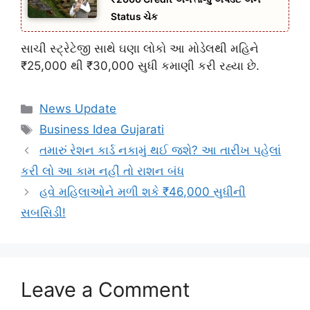
Status ચેક
સાચી સ્ટ્રેટેજી સાથે ઘણા લોકો આ મોડેલથી મહિને
₹25,000 થી ₹30,000 સુધી કમાણી કરી રહ્યા છે.
Categories
News Update
Tags
Business Idea Gujarati
તમારું રેશન કાર્ડ નકામું થઈ જશે? આ તારીખ પહેલાં
કરી લો આ કામ નહીં તો રાશન બંધ
હવે મહિલાઓને મળી શકે ₹46,000 સુધીની
સબસિડી!
Leave a Comment