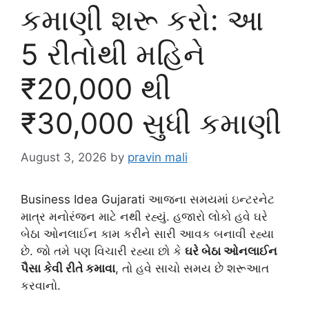
કમાણી શરૂ કરો: આ
5 રીતોથી મહિને
₹20,000 થી
₹30,000 સુધી કમાણી
August 3, 2026
by
pravin mali
Business Idea Gujarati આજના સમયમાં ઇન્ટરનેટ
માત્ર મનોરંજન માટે નથી રહ્યું. હજારો લોકો હવે ઘરે
બેઠા ઓનલાઈન કામ કરીને સારી આવક બનાવી રહ્યા
છે. જો તમે પણ વિચારી રહ્યા છો કે
ઘરે બેઠા ઓનલાઈન
પૈસા કેવી રીતે કમાવા
, તો હવે સાચો સમય છે શરૂઆત
કરવાનો.