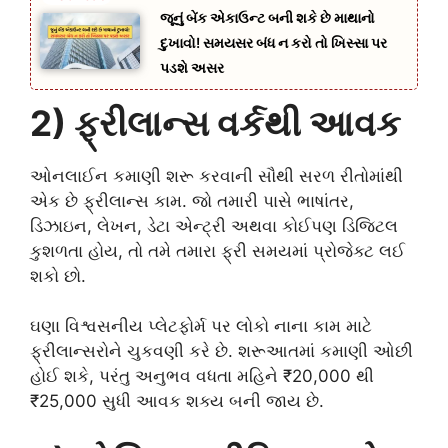
જૂનું બેંક એકાઉન્ટ બની શકે છે માથાનો
દુખાવો! સમયસર બંધ ન કરો તો ખિસ્સા પર
પડશે અસર
2) ફ્રીલાન્સ વર્કથી આવક
ઓનલાઈન કમાણી શરૂ કરવાની સૌથી સરળ રીતોમાંથી
એક છે ફ્રીલાન્સ કામ. જો તમારી પાસે ભાષાંતર,
ડિઝાઇન, લેખન, ડેટા એન્ટ્રી અથવા કોઈપણ ડિજિટલ
કુશળતા હોય, તો તમે તમારા ફ્રી સમયમાં પ્રોજેક્ટ લઈ
શકો છો.
ઘણા વિશ્વસનીય પ્લેટફોર્મ પર લોકો નાના કામ માટે
ફ્રીલાન્સરોને ચુકવણી કરે છે. શરૂઆતમાં કમાણી ઓછી
હોઈ શકે, પરંતુ અનુભવ વધતા મહિને ₹20,000 થી
₹25,000 સુધી આવક શક્ય બની જાય છે.