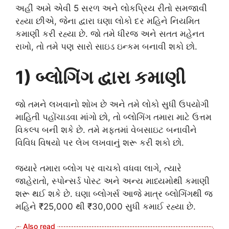
અહીં અમે એવી 5 સરળ અને લોકપ્રિય રીતો સમજાવી
રહ્યા છીએ, જેના દ્વારા ઘણા લોકો દર મહિને નિયમિત
કમાણી કરી રહ્યા છે. જો તમે ધીરજ અને સતત મહેનત
રાખો, તો તમે પણ સારો સાઇડ ઇન્કમ બનાવી શકો છો.
1) બ્લોગિંગ દ્વારા કમાણી
જો તમને લખવાનો શોખ છે અને તમે લોકો સુધી ઉપયોગી
માહિતી પહોંચાડવા માંગો છો, તો બ્લોગિંગ તમારા માટે ઉત્તમ
વિકલ્પ બની શકે છે. તમે મફતમાં વેબસાઇટ બનાવીને
વિવિધ વિષયો પર લેખ લખવાનું શરૂ કરી શકો છો.
જ્યારે તમારા બ્લોગ પર વાચકો વધવા લાગે, ત્યારે
જાહેરાતો, સ્પોન્સર્ડ પોસ્ટ અને અન્ય માધ્યમોથી કમાણી
શરૂ થઈ શકે છે. ઘણા બ્લોગર્સ આજે માત્ર બ્લોગિંગથી જ
મહિને ₹25,000 થી ₹30,000 સુધી કમાઈ રહ્યા છે.