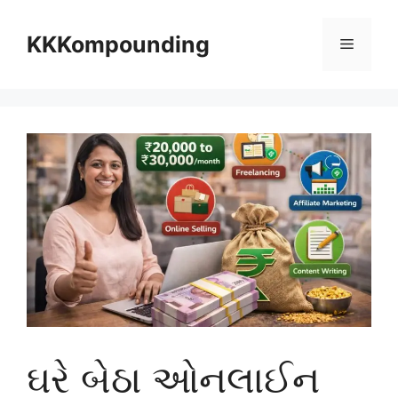
Skip
to
KKKompounding
Menu
content
ઘરે બેઠા ઓનલાઈન