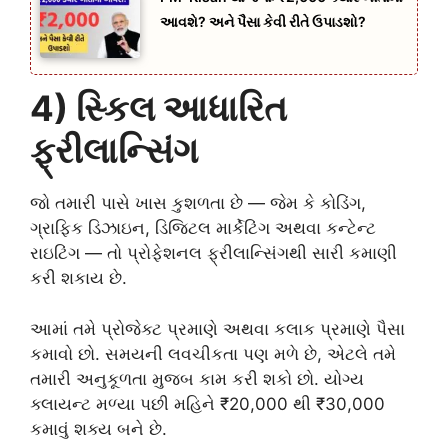
આવશે? અને પૈસા કેવી રીતે ઉપાડશો?
4) સ્કિલ આધારિત
ફ્રીલાન્સિંગ
જો તમારી પાસે ખાસ કુશળતા છે — જેમ કે કોડિંગ,
ગ્રાફિક ડિઝાઇન, ડિજિટલ માર્કેટિંગ અથવા કન્ટેન્ટ
રાઇટિંગ — તો પ્રોફેશનલ ફ્રીલાન્સિંગથી સારી કમાણી
કરી શકાય છે.
આમાં તમે પ્રોજેક્ટ પ્રમાણે અથવા કલાક પ્રમાણે પૈસા
કમાવો છો. સમયની લવચીકતા પણ મળે છે, એટલે તમે
તમારી અનુકૂળતા મુજબ કામ કરી શકો છો. યોગ્ય
ક્લાયન્ટ મળ્યા પછી મહિને ₹20,000 થી ₹30,000
કમાવું શક્ય બને છે.